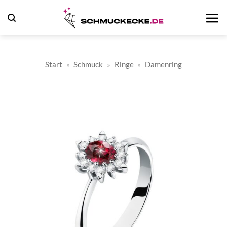
Zum
Inhalt
springen
Start
»
Schmuck
»
Ringe
»
Damenring