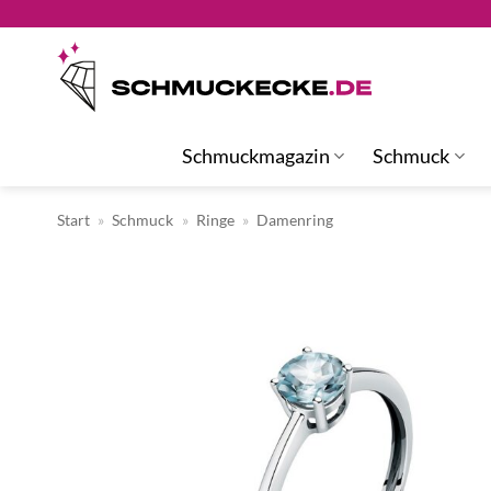
Zum
Inhalt
springen
Schmuckmagazin
Schmuck
Start
»
Schmuck
»
Ringe
»
Damenring