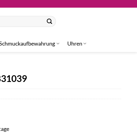
Schmuckaufbewahrung
Uhren
831039
tage