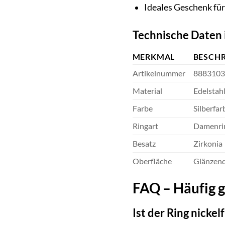
Ideales Geschenk fü
Technische Daten 
MERKMAL
BESCH
Artikelnummer
8883103
Material
Edelstahl
Farbe
Silberfar
Ringart
Damenri
Besatz
Zirkonia
Oberfläche
Glänzen
FAQ – Häufig 
Ist der Ring nickelf