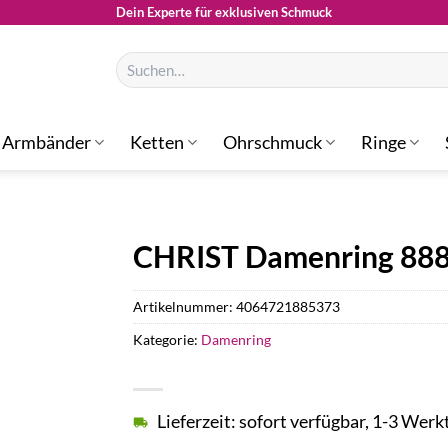
Dein Experte für exklusiven Schmuck
Suchen
nach:
Armbänder
Ketten
Ohrschmuck
Ringe
CHRIST Damenring 88
Artikelnummer:
4064721885373
Kategorie:
Damenring
Lieferzeit: sofort verfügbar, 1-3 Werk