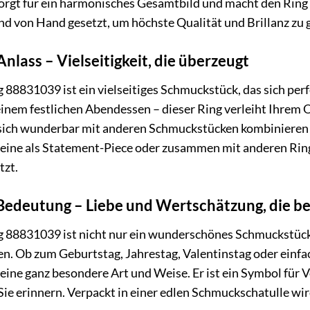
orgt für ein harmonisches Gesamtbild und macht den Ring 
nd von Hand gesetzt, um höchste Qualität und Brillanz zu 
Anlass – Vielseitigkeit, die überzeugt
831039 ist ein vielseitiges Schmuckstück, das sich perfe
nem festlichen Abendessen – dieser Ring verleiht Ihrem Out
t sich wunderbar mit anderen Schmuckstücken kombinieren 
lleine als Statement-Piece oder zusammen mit anderen Ringe
tzt.
Bedeutung – Liebe und Wertschätzung, die b
8831039 ist nicht nur ein wunderschönes Schmuckstück, 
. Ob zum Geburtstag, Jahrestag, Valentinstag oder einfach
eine ganz besondere Art und Weise. Er ist ein Symbol für
e erinnern. Verpackt in einer edlen Schmuckschatulle wir