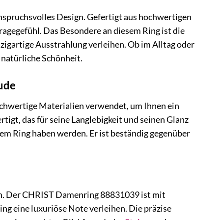
spruchsvolles Design. Gefertigt aus hochwertigen
Tragegefühl. Das Besondere an diesem Ring ist die
zigartige Ausstrahlung verleihen. Ob im Alltag oder
 natürliche Schönheit.
eude
hwertige Materialien verwendet, um Ihnen ein
tigt, das für seine Langlebigkeit und seinen Glanz
iesem Ring haben werden. Er ist beständig gegenüber
hen. Der CHRIST Damenring 88831039 ist mit
ng eine luxuriöse Note verleihen. Die präzise