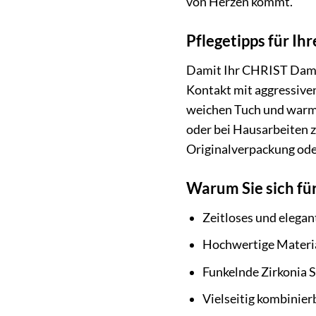
von Herzen kommt.
Pflegetipps für I
Damit Ihr CHRIST Damen
Kontakt mit aggressiven
weichen Tuch und warme
oder bei Hausarbeiten z
Originalverpackung ode
Warum Sie sich fü
Zeitloses und elegan
Hochwertige Materia
Funkelnde Zirkonia S
Vielseitig kombinier