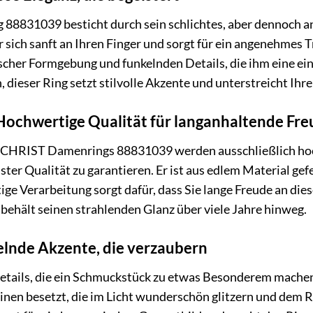
8831039 besticht durch sein schlichtes, aber dennoch an
r sich sanft an Ihren Finger und sorgt für ein angenehmes 
cher Formgebung und funkelnden Details, die ihm eine ein
 dieser Ring setzt stilvolle Akzente und unterstreicht Ihre
 Hochwertige Qualität für langanhaltende Fr
s CHRIST Damenrings 88831039 werden ausschließlich hoc
er Qualität zu garantieren. Er ist aus edlem Material gefer
ltige Verarbeitung sorgt dafür, dass Sie lange Freude an d
behält seinen strahlenden Glanz über viele Jahre hinweg.
elnde Akzente, die verzaubern
n Details, die ein Schmuckstück zu etwas Besonderem mac
inen besetzt, die im Licht wunderschön glitzern und dem Ri