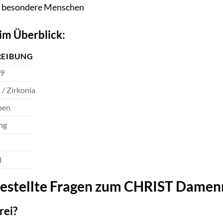
r besondere Menschen
im Überblick:
REIBUNG
9
 / Zirkonia
ben
ng
d
gestellte Fragen zum CHRIST Damen
rei?