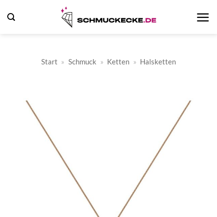
Zum
Inhalt
springen
Start
»
Schmuck
»
Ketten
»
Halsketten