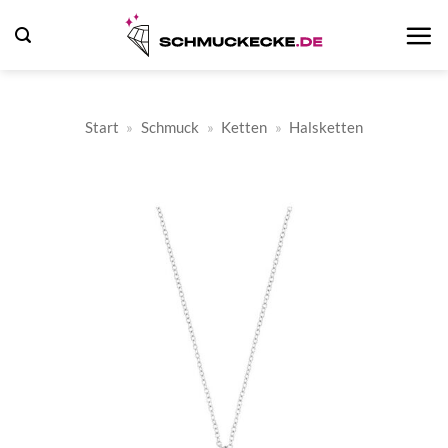
Zum
Inhalt
springen
Start
»
Schmuck
»
Ketten
»
Halsketten