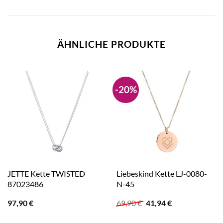
ÄHNLICHE PRODUKTE
-20%
JETTE Kette TWISTED
Liebeskind Kette LJ-0080-
87023486
N-45
Ursprünglicher
Aktueller
97,90
€
69,90
€
41,94
€
Preis
Preis
war:
ist: