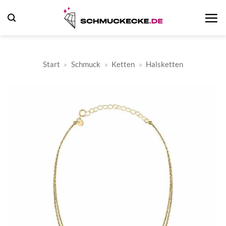
Zum
Inhalt
springen
Start
»
Schmuck
»
Ketten
»
Halsketten