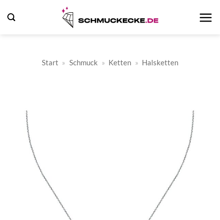
Zum
Inhalt
springen
Start
»
Schmuck
»
Ketten
»
Halsketten