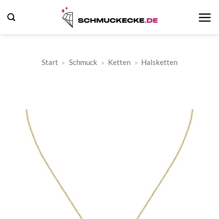
Zum
Inhalt
springen
Start
»
Schmuck
»
Ketten
»
Halsketten