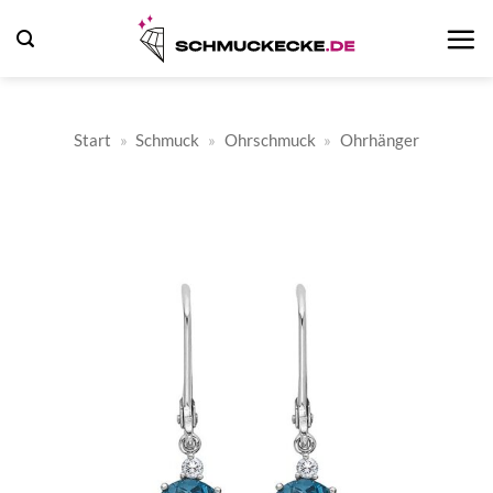
Zum
Inhalt
springen
Start
»
Schmuck
»
Ohrschmuck
»
Ohrhänger