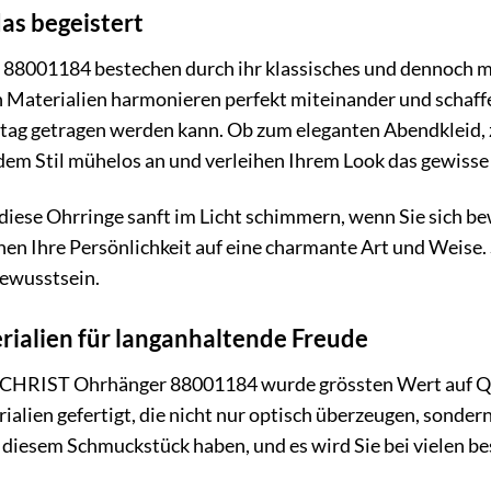
das begeistert
88001184 bestechen durch ihr klassisches und dennoch mo
n Materialien harmonieren perfekt miteinander und schaf
ltag getragen werden kann. Ob zum eleganten Abendkleid, z
dem Stil mühelos an und verleihen Ihrem Look das gewisse
e diese Ohrringe sanft im Licht schimmern, wenn Sie sich be
hen Ihre Persönlichkeit auf eine charmante Art und Weise.
bewusstsein.
ialien für langanhaltende Freude
r CHRIST Ohrhänger 88001184 wurde grössten Wert auf Qua
alien gefertigt, die nicht nur optisch überzeugen, sondern
 diesem Schmuckstück haben, und es wird Sie bei vielen 