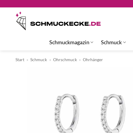
Zum
Inhalt
springen
Schmuckmagazin
Schmuck
Start
»
Schmuck
»
Ohrschmuck
»
Ohrhänger