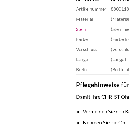
Artikelnummer
8800118
Material
(Material 
Stein
(Stein hie
Farbe
(Farbe hi
Verschluss
(Verschlu
Länge
(Länge hi
Breite
(Breite hi
Pflegehinweise fü
Damit Ihre CHRIST Ohrh
Vermeiden Sie den K
Nehmen Sie die Ohr