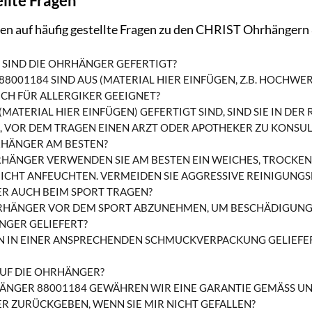
llte Fragen
ten auf häufig gestellte Fragen zu den CHRIST Ohrhänger
SIND DIE OHRHÄNGER GEFERTIGT?
8001184 SIND AUS (MATERIAL HIER EINFÜGEN, Z.B. HOCHWE
CH FÜR ALLERGIKER GEEIGNET?
MATERIAL HIER EINFÜGEN) GEFERTIGT SIND, SIND SIE IN DE
 VOR DEM TRAGEN EINEN ARZT ODER APOTHEKER ZU KONSUL
HRHÄNGER AM BESTEN?
RHÄNGER VERWENDEN SIE AM BESTEN EIN WEICHES, TROCKE
EICHT ANFEUCHTEN. VERMEIDEN SIE AGGRESSIVE REINIGUNGS
R AUCH BEIM SPORT TRAGEN?
HRHÄNGER VOR DEM SPORT ABZUNEHMEN, UM BESCHÄDIGUNG
NGER GELIEFERT?
 IN EINER ANSPRECHENDEN SCHMUCKVERPACKUNG GELIEFERT
AUF DIE OHRHÄNGER?
RHÄNGER 88001184 GEWÄHREN WIR EINE GARANTIE GEMÄSS 
R ZURÜCKGEBEN, WENN SIE MIR NICHT GEFALLEN?