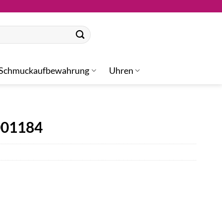
Schmuckaufbewahrung
Uhren
001184