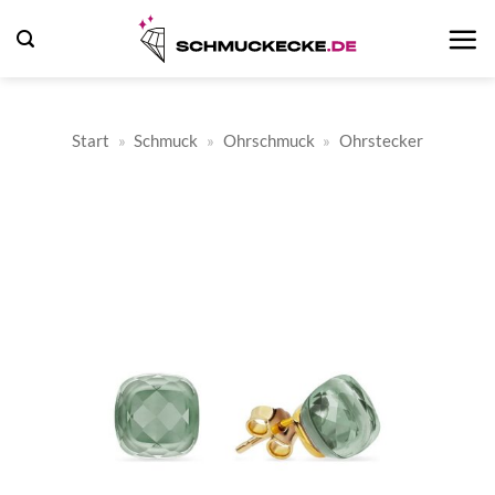
Zum
Inhalt
springen
Start
»
Schmuck
»
Ohrschmuck
»
Ohrstecker