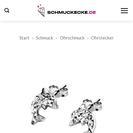
Zum
Inhalt
springen
Start
»
Schmuck
»
Ohrschmuck
»
Ohrstecker