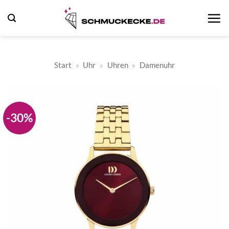
Zum
Inhalt
springen
Start
»
Uhr
»
Uhren
»
Damenuhr
-30%