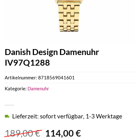
Danish Design Damenuhr
IV97Q1288
Artikelnummer:
8718569041601
Kategorie:
Damenuhr
Lieferzeit: sofort verfügbar, 1-3 Werktage
Ursprünglicher
Aktueller
189,00
€
114,00
€