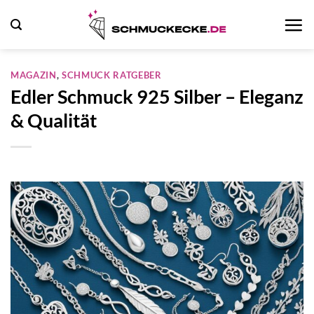
Zum
Inhalt
springen
MAGAZIN
,
SCHMUCK RATGEBER
Edler Schmuck 925 Silber – Eleganz
& Qualität