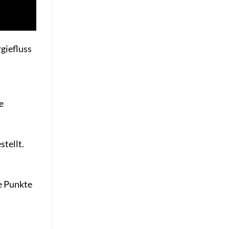
giefluss
e
tellt.
le Punkte