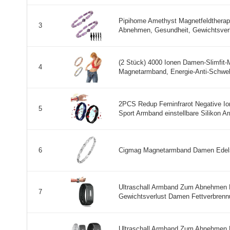
Pipihome Amethyst Magnetfeldtherapie
3
Abnehmen, Gesundheit, Gewichtsverlu
(2 Stück) 4000 Ionen Damen-Slimfit
4
Magnetarmband, Energie-Anti-Schwel
2PCS Redup Ferninfrarot Negative Io
5
Sport Armband einstellbare Silikon Ar
Cigmag Magnetarmband Damen Edelsta
6
Ultraschall Armband Zum Abnehmen 
7
Gewichtsverlust Damen Fettverbrenn
Ultraschall Armband Zum Abnehmen 