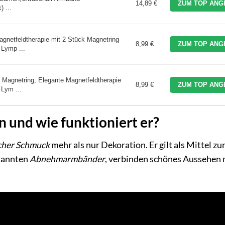
14,89 €
ZUM TOP ANG
 ...
gnetfeldtherapie mit 2 Stück Magnetring
8,99 €
ZUM TOP ANG
Lymp ...
Magnetring, Elegante Magnetfeldtherapie
8,99 €
ZUM TOP ANG
Lym ...
und wie funktioniert er?
cher Schmuck
mehr als nur Dekoration. Er gilt als Mittel zu
ekannten
Abnehmarmbänder
, verbinden schönes Aussehen 