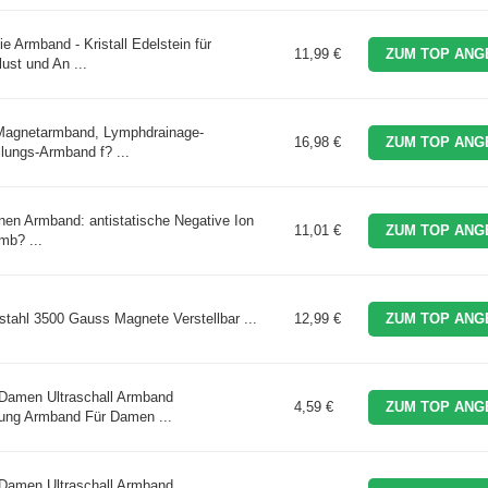
 Armband - Kristall Edelstein für
11,99 €
ZUM TOP ANG
st und An ...
-Magnetarmband, Lymphdrainage-
16,98 €
ZUM TOP ANG
lungs-Armband f? ...
nen Armband: antistatische Negative Ion
11,01 €
ZUM TOP ANG
mb? ...
hl 3500 Gauss Magnete Verstellbar ...
12,99 €
ZUM TOP ANG
Damen Ultraschall Armband
4,59 €
ZUM TOP ANG
ung Armband Für Damen ...
Damen,Ultraschall Armband