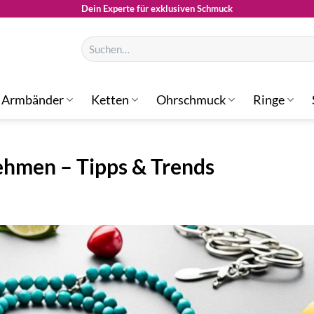
Dein Experte für exklusiven Schmuck
Suchen
nach:
Armbänder
Ketten
Ohrschmuck
Ringe
hmen – Tipps & Trends