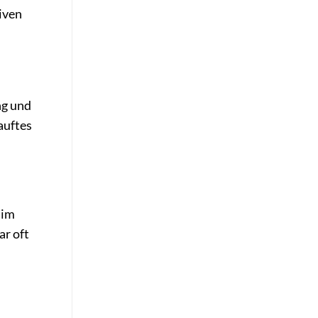
tiven
ng und
auftes
 im
ar oft