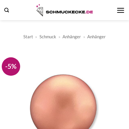
Zum
Inhalt
springen
Start
»
Schmuck
»
Anhänger
»
Anhänger
-5%