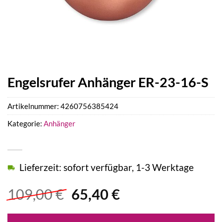
Engelsrufer Anhänger ER-23-16-S
Artikelnummer:
4260756385424
Kategorie:
Anhänger
Lieferzeit: sofort verfügbar, 1-3 Werktage
Ursprünglicher
Aktueller
109,00
€
65,40
€
Preis
Preis
war:
ist: