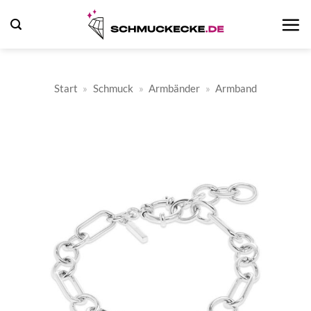
Zum
Inhalt
springen
Start
»
Schmuck
»
Armbänder
»
Armband