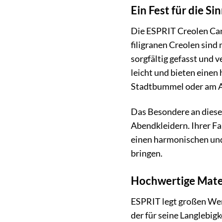
Ein Fest für die S
Die ESPRIT Creolen Cand
filigranen Creolen sind 
sorgfältig gefasst und 
leicht und bieten einen
Stadtbummel oder am Ab
Das Besondere an diesen 
Abendkleidern. Ihrer F
einen harmonischen und i
bringen.
Hochwertige Mater
ESPRIT legt großen Wert
der für seine Langlebig