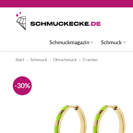
Zum
Inhalt
springen
Schmuckmagazin
Schmuck
Start
»
Schmuck
»
Ohrschmuck
»
Creolen
-30%