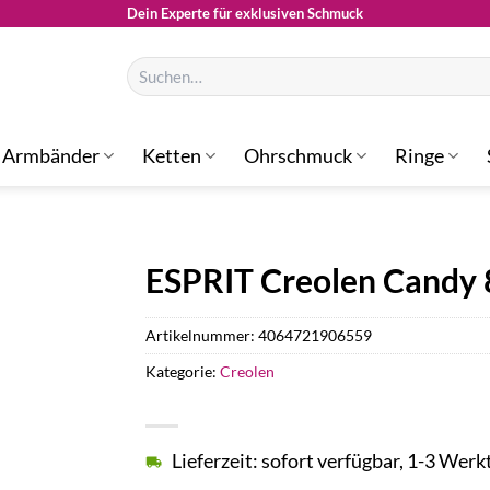
Dein Experte für exklusiven Schmuck
Suchen
nach:
Armbänder
Ketten
Ohrschmuck
Ringe
ESPRIT Creolen Candy
Artikelnummer:
4064721906559
Kategorie:
Creolen
Lieferzeit: sofort verfügbar, 1-3 Werk