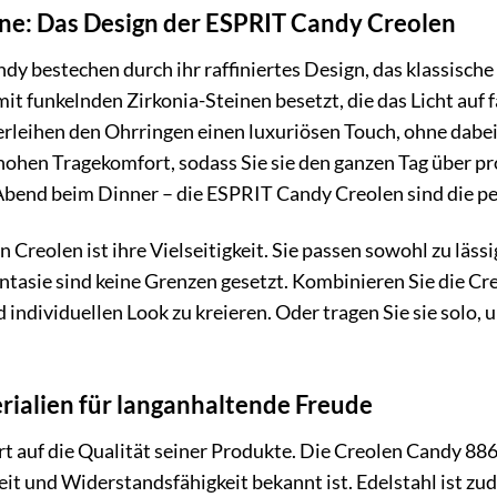
inne: Das Design der ESPRIT Candy Creolen
y bestechen durch ihr raffiniertes Design, das klassisch
mit funkelnden Zirkonia-Steinen besetzt, die das Licht auf 
verleihen den Ohrringen einen luxuriösen Touch, ohne dabe
 hohen Tragekomfort, sodass Sie sie den ganzen Tag über 
end beim Dinner – die ESPRIT Candy Creolen sind die perf
Creolen ist ihre Vielseitigkeit. Sie passen sowohl zu läss
antasie sind keine Grenzen gesetzt. Kombinieren Sie die 
ndividuellen Look zu kreieren. Oder tragen Sie sie solo, u
ialien für langanhaltende Freude
 auf die Qualität seiner Produkte. Die Creolen Candy 886
keit und Widerstandsfähigkeit bekannt ist. Edelstahl ist z