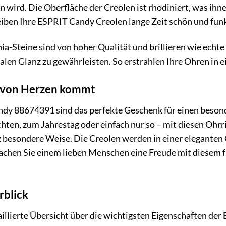
n wird. Die Oberfläche der Creolen ist rhodiniert, was ihn
eiben Ihre ESPRIT Candy Creolen lange Zeit schön und fun
a-Steine sind von hoher Qualität und brillieren wie echte 
len Glanz zu gewährleisten. So erstrahlen Ihre Ohren in ein
s von Herzen kommt
dy 88674391 sind das perfekte Geschenk für einen beso
ten, zum Jahrestag oder einfach nur so – mit diesen Ohrr
 besondere Weise. Die Creolen werden in einer eleganten G
chen Sie einem lieben Menschen eine Freude mit diesem f
rblick
taillierte Übersicht über die wichtigsten Eigenschaften d