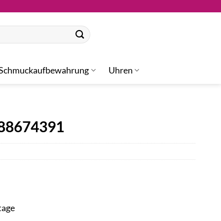
Schmuckaufbewahrung
Uhren
 88674391
tage