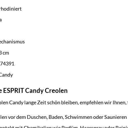
rhodiniert
a
chanismus
3 cm
74391
Candy
hre ESPRIT Candy Creolen
en Candy lange Zeit schön bleiben, empfehlen wir Ihnen, 
len vor dem Duschen, Baden, Schwimmen oder Saunieren 
ontakt mit Chemikalien wie Parfüm, Haarspray oder Reini