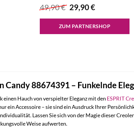
Ursprünglicher
Aktueller
49,90
€
29,90
€
Preis
Preis
war:
ist:
ZUM PARTNERSHOP
49,90 €
29,90 €.
n Candy 88674391 – Funkelnde Elega
k einen Hauch von verspielter Eleganz mit den
ESPRIT
Cre
ur ein Accessoire – sie sind ein Ausdruck Ihrer Persönlichk
Individualität. Lassen Sie sich von der Magie dieser Creole
irkungsvolle Weise aufwerten.