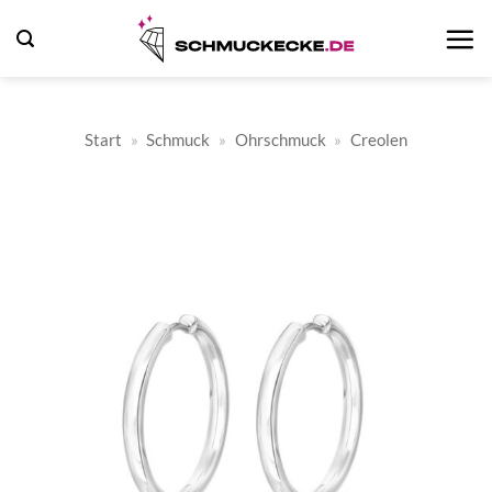
Zum
Inhalt
springen
Start
»
Schmuck
»
Ohrschmuck
»
Creolen