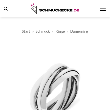
Zum
Inhalt
springen
Start
»
Schmuck
»
Ringe
»
Damenring