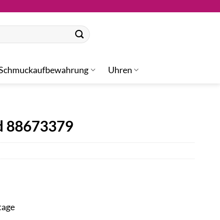
Schmuckaufbewahrung
Uhren
d 88673379
tage