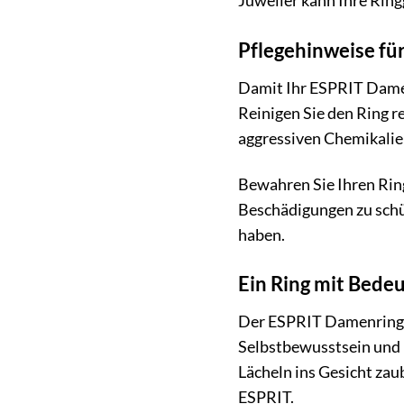
Juwelier kann Ihre Ring
Pflegehinweise fü
Damit Ihr ESPRIT Damen
Reinigen Sie den Ring 
aggressiven Chemikalie
Bewahren Sie Ihren Rin
Beschädigungen zu schü
haben.
Ein Ring mit Bede
Der ESPRIT Damenring Bo
Selbstbewusstsein und Ih
Lächeln ins Gesicht zau
ESPRIT.