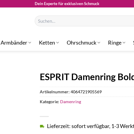
Dein Experte für exklusiven Schmuck
Suchen
nach:
Armbänder
Ketten
Ohrschmuck
Ringe
ESPRIT Damenring Bol
Artikelnummer:
4064721905569
Kategorie:
Damenring
Lieferzeit: sofort verfügbar, 1-3 Werk