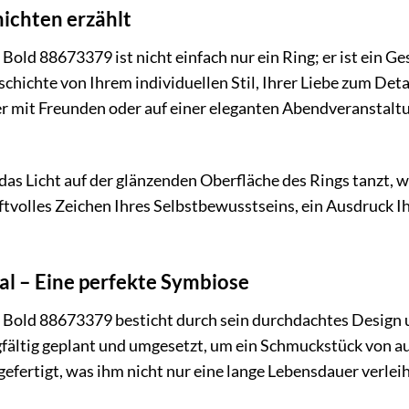
hichten erzählt
ld 88673379 ist nicht einfach nur ein Ring; er ist ein Ge
Geschichte von Ihrem individuellen Stil, Ihrer Liebe zum De
 mit Freunden oder auf einer eleganten Abendveranstaltung 
e das Licht auf der glänzenden Oberfläche des Rings tanzt, w
raftvolles Zeichen Ihres Selbstbewusstseins, ein Ausdruck Ih
al – Eine perfekte Symbiose
old 88673379 besticht durch sein durchdachtes Design 
fältig geplant und umgesetzt, um ein Schmuckstück von au
gefertigt, was ihm nicht nur eine lange Lebensdauer verlei