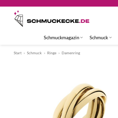
Zum
Inhalt
springen
Schmuckmagazin
Schmuck
Start
»
Schmuck
»
Ringe
»
Damenring