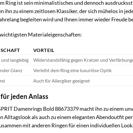
 Ring ist sein minimalistisches und dennoch ausdruckssta
n ihn zu einem zeitlosen Klassiker, der sich mühelos in je
ahrelang begleiten wird und Ihnen immer wieder Freude be
 wichtigsten Materialeigenschaften:
NSCHAFT
VORTEIL
 und langlebig
Widerstandsfähig gegen Kratzer und Verfärbung
ender Glanz
Verleiht dem Ring eine luxuriöse Optik
rei
Auch für Allergiker geeignet
für jeden Anlass
ESPRIT Damenrings Bold 88673379 macht ihn zu einem unverz
n Alltagslook als auch zu einem eleganten Abendoutfit perf
usammen mit anderen Ringen für einen individuellen Look