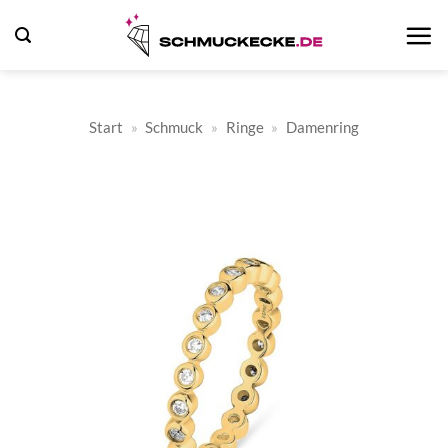
Zum
Inhalt
springen
Start
»
Schmuck
»
Ringe
»
Damenring