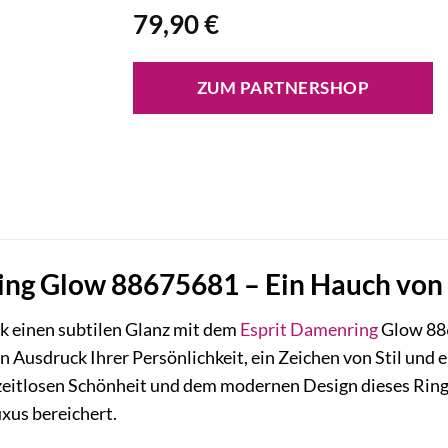
79,90
€
ZUM PARTNERSHOP
ng Glow 88675681 – Ein Hauch von E
k einen subtilen Glanz mit dem
Esprit
Damenring
Glow 886
in Ausdruck Ihrer Persönlichkeit, ein Zeichen von Stil un
 zeitlosen Schönheit und dem modernen Design dieses Rings
xus bereichert.