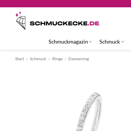
Zum
Inhalt
springen
Schmuckmagazin
Schmuck
Start
»
Schmuck
»
Ringe
»
Damenring