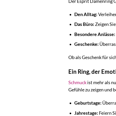
Der Esprit Damenring Glo
Den Alltag:
Verleihen
Das Büro:
Zeigen Sie
Besondere Anlässe:
Geschenke:
Überrasc
Ob als Geschenk für sic
Ein Ring, der Emo
Schmuck
ist mehr als n
Gefühle zu zeigen und b
Geburtstage:
Überras
Jahrestage:
Feiern S