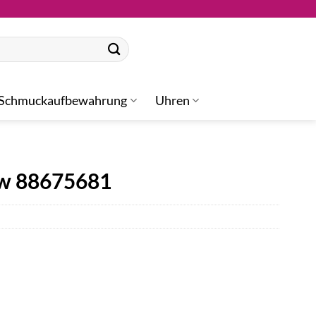
Schmuckaufbewahrung
Uhren
ow 88675681