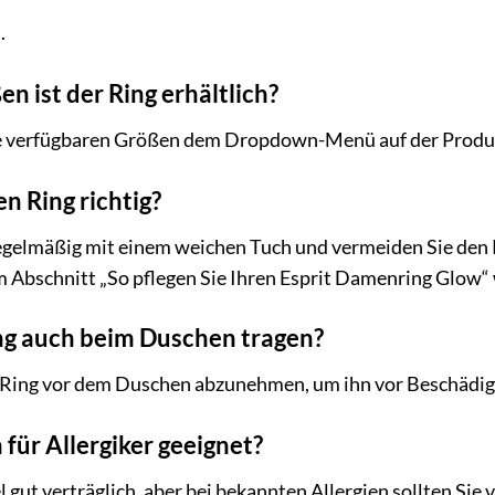
.
n ist der Ring erhältlich?
ie verfügbaren Größen dem Dropdown-Menü auf der Produk
en Ring richtig?
regelmäßig mit einem weichen Tuch und vermeiden Sie den
im Abschnitt „So pflegen Sie Ihren Esprit Damenring Glow“
ing auch beim Duschen tragen?
 Ring vor dem Duschen abzunehmen, um ihn vor Beschädig
h für Allergiker geeignet?
el gut verträglich, aber bei bekannten Allergien sollten Sie