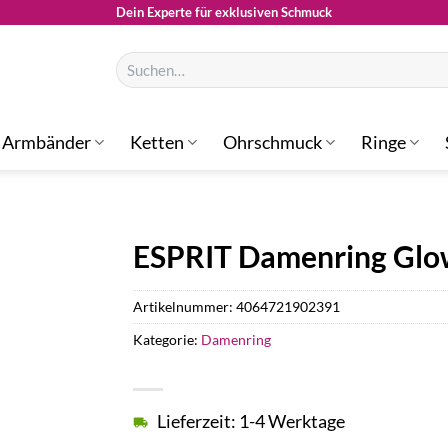
Dein Experte für exklusiven Schmuck
Suchen
nach:
Armbänder
Ketten
Ohrschmuck
Ringe
ESPRIT Damenring Gl
Artikelnummer:
4064721902391
Kategorie:
Damenring
Lieferzeit: 1-4 Werktage