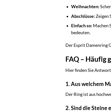
Weihnachten:
Schen
Abschlüsse:
Zeigen S
Einfach so:
Machen Si
bedeuten.
Der Esprit Damenring G
FAQ – Häufig 
Hier finden Sie Antwor
1. Aus welchem Ma
Der Ring ist aus hochwe
2. Sind die Steine 