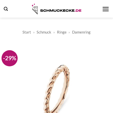
Zum
Inhalt
springen
Start
»
Schmuck
»
Ringe
»
Damenring
-29%