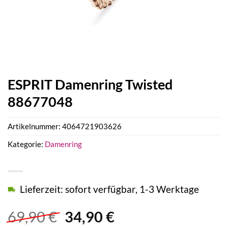
ESPRIT Damenring Twisted
88677048
Artikelnummer:
4064721903626
Kategorie:
Damenring
Lieferzeit: sofort verfügbar, 1-3 Werktage
Ursprünglicher
Aktueller
69,90
€
34,90
€