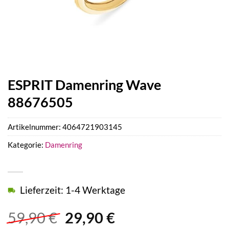
ESPRIT Damenring Wave
88676505
Artikelnummer:
4064721903145
Kategorie:
Damenring
Lieferzeit: 1-4 Werktage
Ursprünglicher
Aktueller
59,90
€
29,90
€