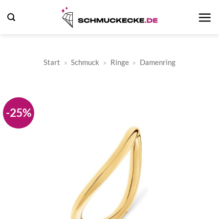
Zum
Inhalt
springen
Start
»
Schmuck
»
Ringe
»
Damenring
-25%