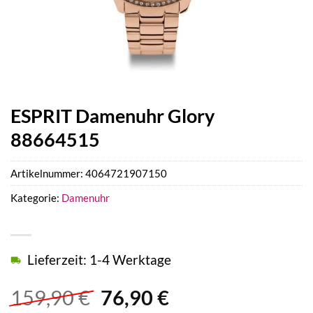
ESPRIT Damenuhr Glory
88664515
Artikelnummer:
4064721907150
Kategorie:
Damenuhr
Lieferzeit: 1-4 Werktage
Ursprünglicher
Aktueller
159,90
€
76,90
€