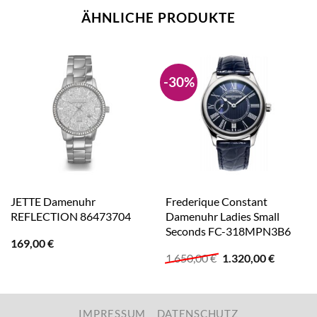
ÄHNLICHE PRODUKTE
-30%
JETTE Damenuhr
Frederique Constant
REFLECTION 86473704
Damenuhr Ladies Small
Seconds FC-318MPN3B6
169,00
€
Ursprünglicher
Aktuelle
1.650,00
€
1.320,00
€
Preis
Preis
war:
ist:
1.650,00 €
1.320,00
IMPRESSUM
DATENSCHUTZ