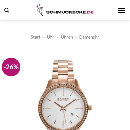
Zum
Inhalt
springen
Start
»
Uhr
»
Uhren
»
Damenuhr
-26%