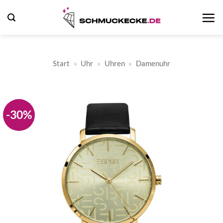
Zum
Inhalt
springen
Start
»
Uhr
»
Uhren
»
Damenuhr
-30%