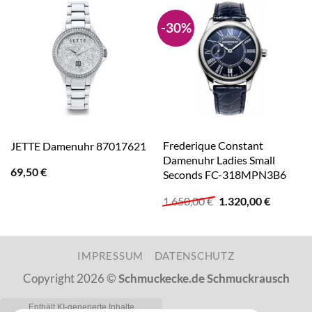
-30%
Frederique Constant
JETTE Damenuhr 87017621
Damenuhr Ladies Small
69,50
€
Seconds FC-318MPN3B6
Ursprünglicher
Aktuelle
1.650,00
€
1.320,00
€
Preis
Preis
war:
ist:
1.650,00 €
1.320,00
IMPRESSUM
DATENSCHUTZ
Copyright 2026 ©
Schmuckecke.de Schmuckrausch