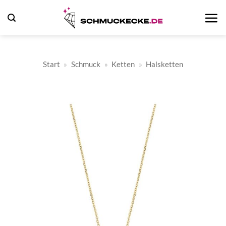
Zum
Inhalt
springen
Start
»
Schmuck
»
Ketten
»
Halsketten