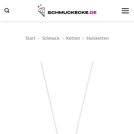
Zum
Inhalt
springen
Start
»
Schmuck
»
Ketten
»
Halsketten