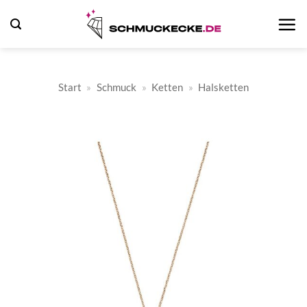
Zum
Inhalt
springen
Start
»
Schmuck
»
Ketten
»
Halsketten