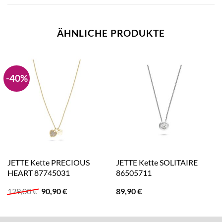
ÄHNLICHE PRODUKTE
-40%
JETTE Kette PRECIOUS
JETTE Kette SOLITAIRE
HEART 87745031
86505711
Ursprünglicher
Aktueller
129,00
€
90,90
€
89,90
€
Preis
Preis
war:
ist:
129,00 €
90,90 €.