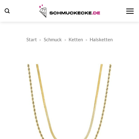
Zum
Inhalt
springen
Start
»
Schmuck
»
Ketten
»
Halsketten