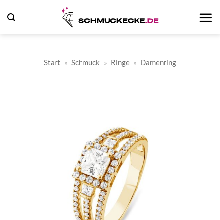
Zum
Inhalt
springen
Start
»
Schmuck
»
Ringe
»
Damenring