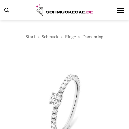
Zum
Inhalt
springen
Start
»
Schmuck
»
Ringe
»
Damenring