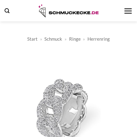
Zum
Inhalt
springen
Start
»
Schmuck
»
Ringe
»
Herrenring