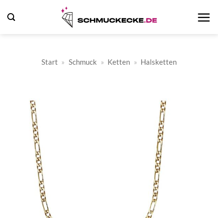
Zum
Inhalt
springen
Start
»
Schmuck
»
Ketten
»
Halsketten