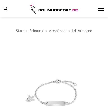
Zum
Inhalt
springen
Start
»
Schmuck
»
Armbänder
»
I.d.-Armband