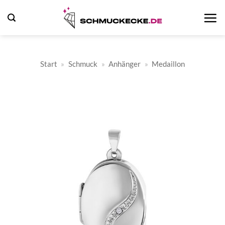
Zum
Inhalt
springen
Start
»
Schmuck
»
Anhänger
»
Medaillon