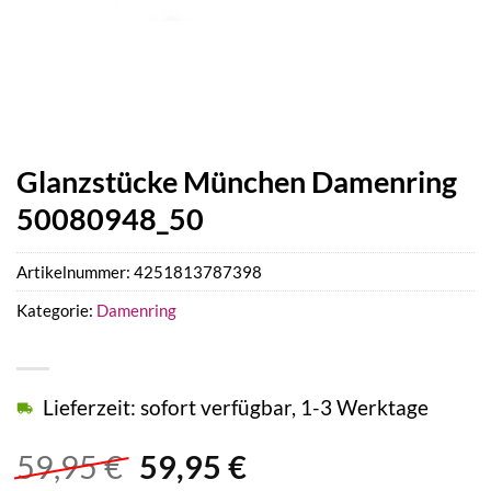
Glanzstücke München Damenring
50080948_50
Artikelnummer:
4251813787398
Kategorie:
Damenring
Lieferzeit: sofort verfügbar, 1-3 Werktage
Ursprünglicher
Aktueller
59,95
€
59,95
€