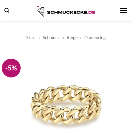
Zum
Inhalt
springen
Start
»
Schmuck
»
Ringe
»
Damenring
-5%