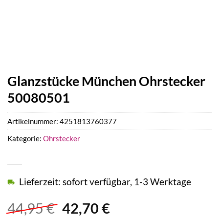
Glanzstücke München Ohrstecker
50080501
Artikelnummer:
4251813760377
Kategorie:
Ohrstecker
Lieferzeit: sofort verfügbar, 1-3 Werktage
Ursprünglicher
Aktueller
44,95
€
42,70
€