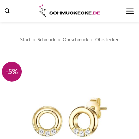
Zum
Inhalt
springen
Start
»
Schmuck
»
Ohrschmuck
»
Ohrstecker
-5%