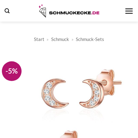
Zum
Inhalt
springen
Start
»
Schmuck
»
Schmuck-Sets
-5%