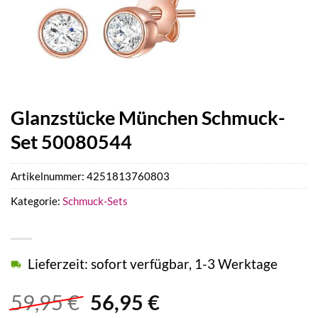
Glanzstücke München Schmuck-
Set 50080544
Artikelnummer:
4251813760803
Kategorie:
Schmuck-Sets
Lieferzeit: sofort verfügbar, 1-3 Werktage
Ursprünglicher
Aktueller
59,95
€
56,95
€