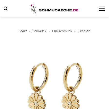
Zum
Inhalt
springen
Start
»
Schmuck
»
Ohrschmuck
»
Creolen