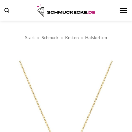
Zum
Inhalt
springen
Start
»
Schmuck
»
Ketten
»
Halsketten