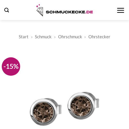
Zum
Inhalt
springen
Start
»
Schmuck
»
Ohrschmuck
»
Ohrstecker
-15%