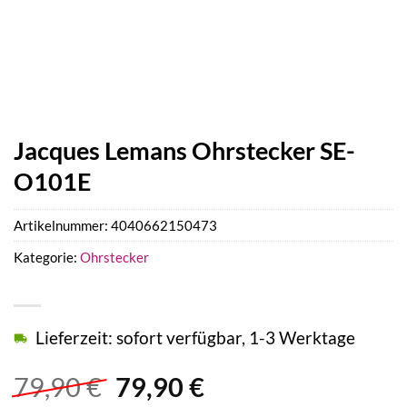
Jacques Lemans Ohrstecker SE-
O101E
Artikelnummer:
4040662150473
Kategorie:
Ohrstecker
Lieferzeit: sofort verfügbar, 1-3 Werktage
Ursprünglicher
Aktueller
79,90
€
79,90
€