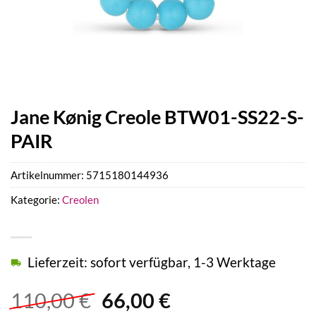
Jane Kønig Creole BTW01-SS22-S-
PAIR
Artikelnummer:
5715180144936
Kategorie:
Creolen
Lieferzeit: sofort verfügbar, 1-3 Werktage
Ursprünglicher
Aktueller
110,00
€
66,00
€