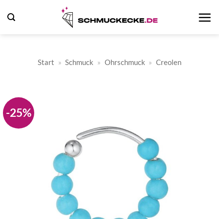
Zum
Inhalt
springen
Start
»
Schmuck
»
Ohrschmuck
»
Creolen
-25%