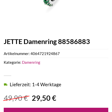
JETTE Damenring 88586883
Artikelnummer:
4064721924867
Kategorie:
Damenring
Lieferzeit: 1-4 Werktage
Ursprünglicher
Aktueller
49,90
€
29,50
€
Preis
Preis
war:
ist: