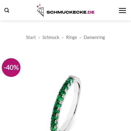
Zum
Inhalt
springen
Start
»
Schmuck
»
Ringe
»
Damenring
-40%