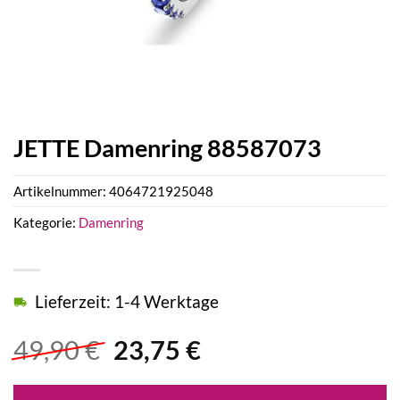
JETTE Damenring 88587073
Artikelnummer:
4064721925048
Kategorie:
Damenring
Lieferzeit: 1-4 Werktage
Ursprünglicher
Aktueller
49,90
€
23,75
€
Preis
Preis
war:
ist: