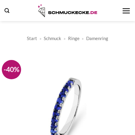
Zum
Inhalt
springen
Start
»
Schmuck
»
Ringe
»
Damenring
-40%