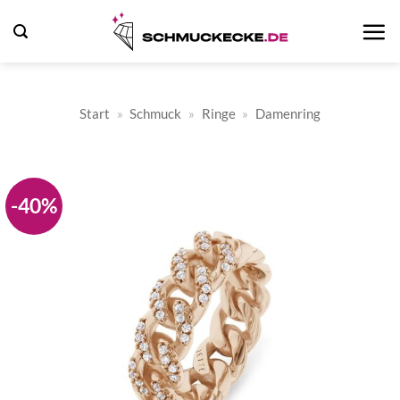
Zum
Inhalt
springen
Start
»
Schmuck
»
Ringe
»
Damenring
-40%