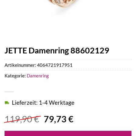
JETTE Damenring 88602129
Artikelnummer:
4064721917951
Kategorie:
Damenring
Lieferzeit: 1-4 Werktage
Ursprünglicher
Aktueller
119,90
€
79,73
€
Preis
Preis
war:
ist: