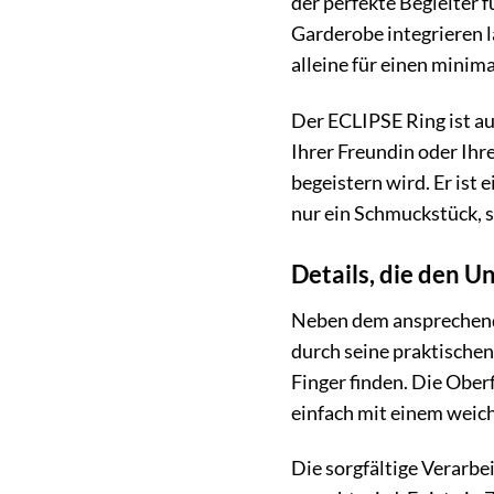
der perfekte Begleiter f
Garderobe integrieren lä
alleine für einen minim
Der ECLIPSE Ring ist a
Ihrer Freundin oder Ihre
begeistern wird. Er ist
nur ein Schmuckstück, 
Details, die den 
Neben dem ansprechend
durch seine praktischen
Finger finden. Die Ober
einfach mit einem weich
Die sorgfältige Verarb