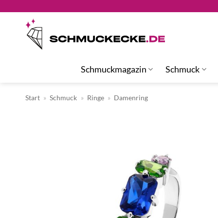
Zum
Inhalt
springen
Schmuckmagazin
Schmuck
Start
»
Schmuck
»
Ringe
»
Damenring