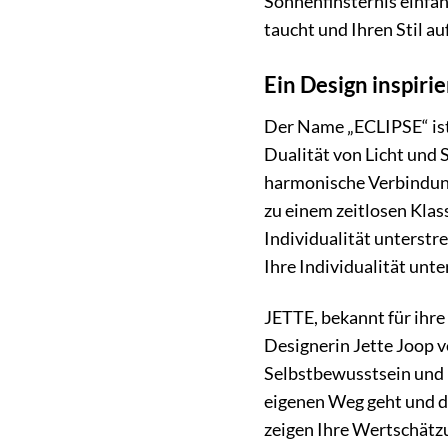
Sonnenfinsternis einfän
taucht und Ihren Stil au
Ein Design inspiri
Der Name „ECLIPSE“ ist
Dualität von Licht und 
harmonische Verbindung
zu einem zeitlosen Klass
Individualität unterstre
Ihre Individualität unte
JETTE, bekannt für ihre
Designerin Jette Joop v
Selbstbewusstsein und E
eigenen Weg geht und da
zeigen Ihre Wertschätz