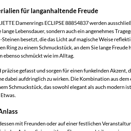
ialien für langanhaltende Freude
s JETTE Damenrings ECLIPSE 88854837 werden ausschließl
ne lange Lebensdauer, sondern auch ein angenehmes Tragege
-Steinen besetzt, die das Licht auf magische Weise reflekti
n Ring zu einem Schmuckstück, an dem Sie lange Freude habe
n ebenso schmückt wie im Alltag.
 präzise gefasst und sorgen für einen funkelnden Akzent, der
ne dabei aufdringlich zu wirken. Die Kombination aus dem
em Schmuckstück, das sowohl elegant als auch modern ist. 
 Etwas.
 Anlass
essen mit Freunden oder auf einer festlichen Veranstaltu