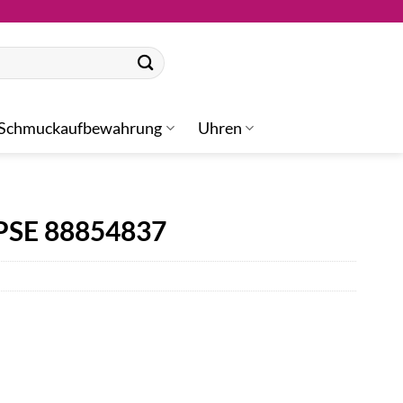
Schmuckaufbewahrung
Uhren
PSE 88854837