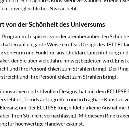
gt und in ein tragbares Kunstwerk verwandelt. Erleben Sie,
f ein unvergleichliches Niveau hebt.
ert von der Schönheit des Universums
 Programm. Inspiriert von der atemberaubenden Schönheit 
Schatten auf elegante Weise ein. Das Design des JETTE Da
 von Form und Funktion aus. Die klare Linienführung und
iker, der Sie über viele Jahre hinweg begleiten wird. Er ist 
icht und Ihre Persönlichkeit zum Strahlen bringt. Der Ring 
rstreicht und Ihre Persönlichkeit zum Strahlen bringt.
 innovativen und stilvollen Designs, hat mit dem ECLIPSE 
ersteht es, Trends aufzugreifen und in tragbare Kunst zu
leganz, und der ECLIPSE Ring bildet da keine Ausnahme. Er 
bei ihren Stil nicht vernachlässigt. Mit diesem Ring trag
ung für hochwertige Handwerkskunst.