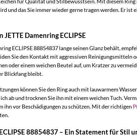
 Zeichen für Qualität und Stilbewusstsein. Mit diesem Ring
rd und das Sie immer wieder gerne tragen werden. Er ist ein
ren JETTE Damenring ECLIPSE
ing ECLIPSE 88854837 lange seinen Glanz behält, empfeh
eiden Sie den Kontakt mit aggressiven Reinigungsmitteln 
n oder einem weichen Beutel auf, um Kratzer zu vermeiden
r Blickfang bleibt.
tzungen können Sie den Ring auch mit lauwarmem Wasser u
ich ab und trocknen Sie ihn mit einem weichen Tuch. Verme
m ihn vor Beschädigungen zu schützen. Mit der richtigen
P
ten.
CLIPSE 88854837 – Ein Statement für Stil u