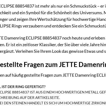
IPSE 88854837 ist mehr als nur ein Schmuckstück – er ist 
chkeit und ein Symbol für die Schönheit des Universums. M
nger und zeigen Ihre Wertschätzung für hochwertige Hand
IPSE Rings verzaubern und entdecken Sie ein Schmuckstück
TTE Damenring ECLIPSE 88854837 noch heute und erleben S
. Er ist ein zeitloser Klassiker, der Sie über viele Jahre h
ergänzt. Verleihen Sie Ihrem Look das gewisse Etwas und se
gestellte Fragen zum JETTE Damenr
ten auf häufig gestellte Fragen zum JETTE Damenring EC
IST DER RING GEFERTIGT?
CLIPSE 88854837 IST AUS EINEM HOCHWERTIGEN METALL GE
HREIBUNG AUF DER ARTIKELSEITE.
EI DEN STEINEN HANDELT ES SICH UM HOCHWERTIGE ZIRKONIA