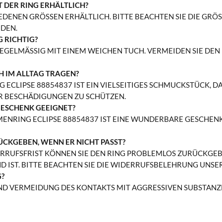
 DER RING ERHÄLTLICH?
IEDENEN GRÖSSEN ERHÄLTLICH. BITTE BEACHTEN SIE DIE GRÖSS
N.
G RICHTIG?
REGELMÄSSIG MIT EINEM WEICHEN TUCH. VERMEIDEN SIE DEN
H IM ALLTAG TRAGEN?
G ECLIPSE 88854837 IST EIN VIELSEITIGES SCHMUCKSTÜCK, DA
R BESCHÄDIGUNGEN ZU SCHÜTZEN.
 GESCHENK GEEIGNET?
MENRING ECLIPSE 88854837 IST EINE WUNDERBARE GESCHEN
ÜCKGEBEN, WENN ER NICHT PASST?
ERRUFSFRIST KÖNNEN SIE DEN RING PROBLEMLOS ZURÜCKGEB
 IST. BITTE BEACHTEN SIE DIE WIDERRUFSBELEHRUNG UNSER
G?
UND VERMEIDUNG DES KONTAKTS MIT AGGRESSIVEN SUBSTANZE