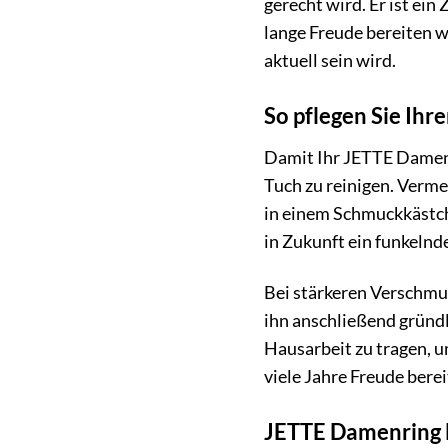
gerecht wird. Er ist ein
lange Freude bereiten wi
aktuell sein wird.
So pflegen Sie Ih
Damit Ihr JETTE Damenr
Tuch zu reinigen. Verm
in einem Schmuckkästche
in Zukunft ein funkelnde
Bei stärkeren Verschmu
ihn anschließend gründl
Hausarbeit zu tragen, u
viele Jahre Freude berei
JETTE Damenring E