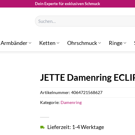
Dein Experte für exklusiven Schmuck
Suchen
nach:
Armbänder
Ketten
Ohrschmuck
Ringe
JETTE Damenring ECLI
Artikelnummer:
4064721568627
Kategorie:
Damenring
Lieferzeit: 1-4 Werktage