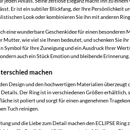
ür jeden Anlass. Seine zeitlose Eleganz macht ihn zu einem
sst. Er ist ein subtiler Blickfang, der Ihre Persönlichkeit u
alistischen Look oder kombinieren Sie ihn mit anderen Ring
uch eine wunderbare Geschenkidee für einen besonderen Me
r Mutter, wie viel sie Ihnen bedeutet, und schenken Sie ih
 ein Symbol für Ihre Zuneigung und ein Ausdruck Ihrer Wer
sondern auch ein Stück Emotion und bleibende Erinnerung.
Unterschied machen
en Design und den hochwertigen Materialien überzeugt
 Details. Der Ring ist in verschiedenen Größen erhältlich, 
fläche ist poliert und sorgt für einen angenehmen Tragekomf
en Tuch reinigen.
eitung und die Liebe zum Detail machen den ECLIPSE Ring