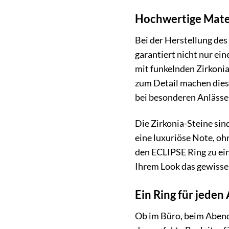
Hochwertige Mater
Bei der Herstellung de
garantiert nicht nur ei
mit funkelnden Zirkonia
zum Detail machen diese
bei besonderen Anlässe
Die Zirkonia-Steine sind
eine luxuriöse Note, oh
den ECLIPSE Ring zu ein
Ihrem Look das gewisse
Ein Ring für jeden
Ob im Büro, beim Abend