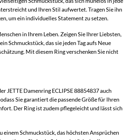
 vielseitigen Schmuckstück, das sich mühelos in jede
nterstreicht und Ihren Stil aufwertet. Tragen Sie ihn
en, um ein individuelles Statement zu setzen.
nschen in Ihrem Leben. Zeigen Sie Ihrer Liebsten,
r ein Schmuckstück, das sie jeden Tag aufs Neue
tschätzung. Mit diesem Ring verschenken Sie nicht
 der JETTE Damenring ECLIPSE 88854837 auch
sodass Sie garantiert die passende Größe für Ihren
ort. Der Ring ist zudem pflegeleicht und lässt sich
 zu einem Schmuckstück, das höchsten Ansprüchen