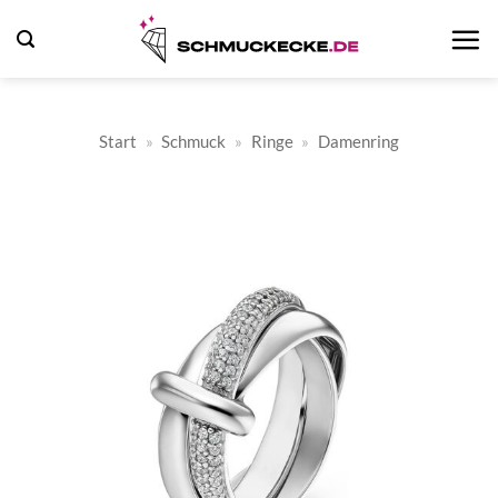
Zum
Inhalt
springen
Start
»
Schmuck
»
Ringe
»
Damenring