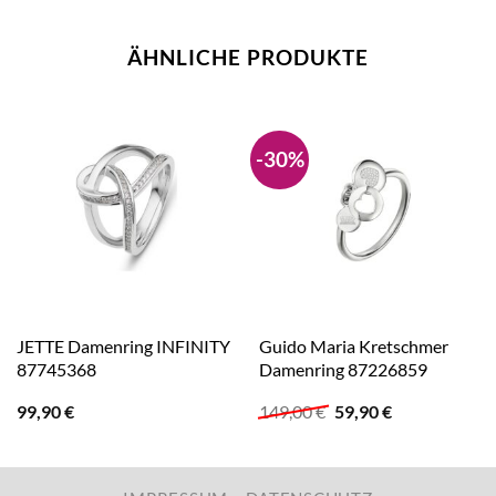
ÄHNLICHE PRODUKTE
-30%
JETTE Damenring INFINITY
Guido Maria Kretschmer
87745368
Damenring 87226859
Ursprünglicher
Aktueller
99,90
€
149,00
€
59,90
€
Preis
Preis
war:
ist:
149,00 €
59,90 €.