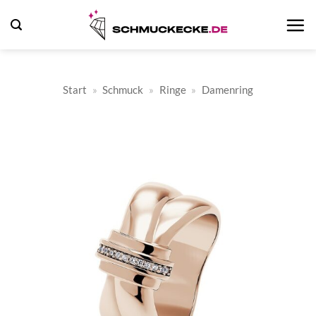
Zum
Inhalt
springen
Start
»
Schmuck
»
Ringe
»
Damenring