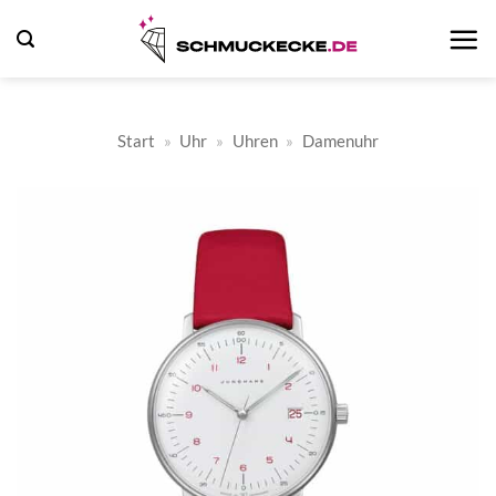
Zum
Inhalt
springen
Start
»
Uhr
»
Uhren
»
Damenuhr